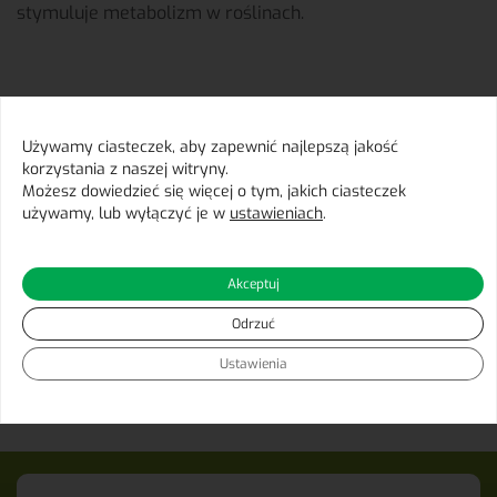
stymuluje metabolizm w roślinach.
OPAKOWANIA
Używamy ciasteczek, aby zapewnić najlepszą jakość
Worek 50kg
korzystania z naszej witryny.
Big Bag 600kg
Możesz dowiedzieć się więcej o tym, jakich ciasteczek
używamy, lub wyłączyć je w
ustawieniach
.
Akceptuj
Więcej informacji o produkcie znajdą Państwo tutaj:
link
Odrzuć
Ustawienia