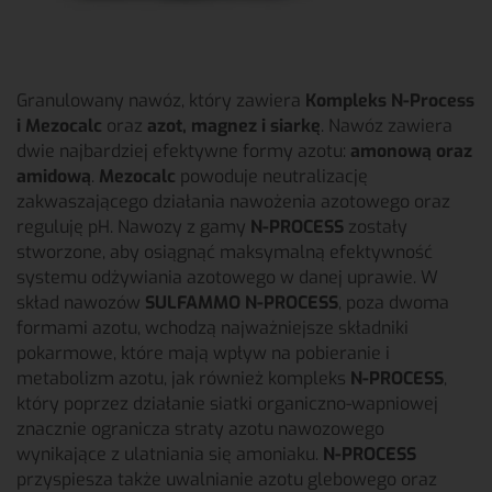
Granulowany nawóz, który zawiera
Kompleks N-Process
i Mezocalc
oraz
azot, magnez i siarkę
. Nawóz zawiera
dwie najbardziej efektywne formy azotu:
amonową oraz
amidową
.
Mezocalc
powoduje neutralizację
zakwaszającego działania nawożenia azotowego oraz
reguluję pH. Nawozy z gamy
N-PROCESS
zostały
stworzone, aby osiągnąć maksymalną efektywność
systemu odżywiania azotowego w danej uprawie. W
skład nawozów
SULFAMMO N-PROCESS
, poza dwoma
formami azotu, wchodzą najważniejsze składniki
pokarmowe, które mają wpływ na pobieranie i
metabolizm azotu, jak również kompleks
N-PROCESS
,
który poprzez działanie siatki organiczno-wapniowej
znacznie ogranicza straty azotu nawozowego
wynikające z ulatniania się amoniaku.
N-PROCESS
przyspiesza także uwalnianie azotu glebowego oraz