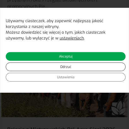
promocyjnych Pie...
Używamy ciasteczek, aby zapewnić najlepszą jakość
korzystania z naszej witryny.
Czytaj więcej
Możesz dowiedzieć się więcej o tym, jakich ciasteczek
używamy, lub wyłączyć je w
ustawieniach
.
Akceptuj
Odrzuć
Ustawienia