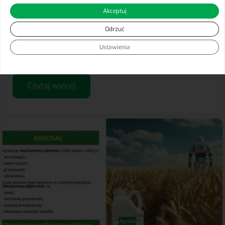
ozimego. Po przezimowaniu roślina wchodzi w
Akceptuj
intensywny okres wegetacji, który przesądza o
strukturze plonu. To czas, kiedy trzeba zadbać o jej
Odrzuć
kondycję fizjologiczną, zdrowotność oraz zredukować
r...
Ustawienia
Czytaj więcej